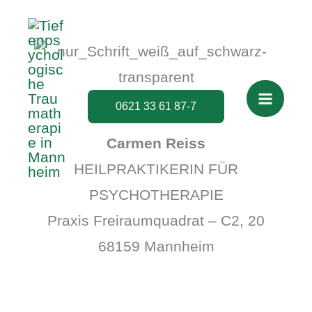
Zum
Inhalt
springen
0621 33 61 87-7
Carmen Reiss
HEILPRAKTIKERIN FÜR
PSYCHOTHERAPIE
Praxis Freiraumquadrat – C2, 20
68159 Mannheim